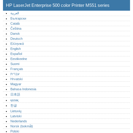
HP LaserJet Enterprise 500 color Printer M551 series
العربية
Български
Català
Čeština
Dansk
Deutsch
Ελληνικά
English
Español
Eestikeelne
Suomi
Français
עברית
Hrvatski
Magyar
Bahasa Indonesia
日本語
қазақ
한글
Lietuvių
Latviski
Nederlands
Norsk (bokmål)‎
Polski