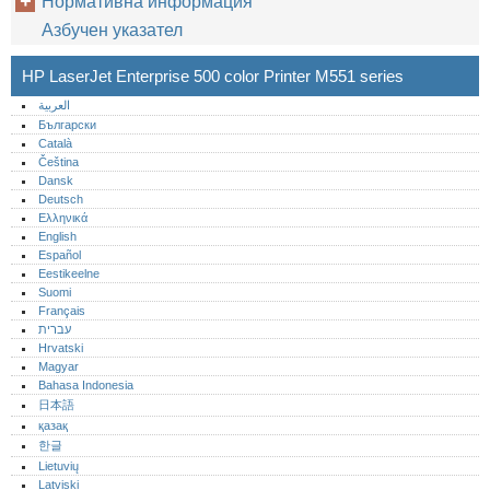
Нормативна информация
Азбучен указател
HP LaserJet Enterprise 500 color Printer M551 series
العربية
Български
Català
Čeština
Dansk
Deutsch
Ελληνικά
English
Español
Eestikeelne
Suomi
Français
עברית
Hrvatski
Magyar
Bahasa Indonesia
日本語
қазақ
한글
Lietuvių
Latviski