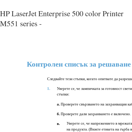
HP LaserJet Enterprise 500 color Printer
M551 series -
Контролен списък за решаване
Следвайте тези стъпки, когато опитвате да разреш
1.
Уверете се, че лампичката за готовност све
стъпки:
а.
Проверете свързването на захранващия ка
б.
Проверете дали захранването е включено.
Уверете се, че напрежението в мрежата
в.
на продукта. (Вижте етикета на гърба 