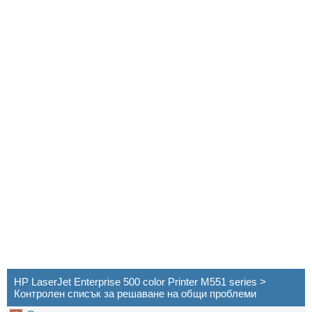
HP LaserJet Enterprise 500 color Printer M551 series >
Контролен списък за решаване на общи проблеми