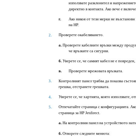
използвате разклонител и напрежениет
директно в контакта. Ако вече е включе
г.
Ако никоя от тези мерки не възстанови
на HP.
Проверете окабеляването.
2.
а.
Проверете кабелните връзки между продук
че връзките са сигурни.
б.
Уверете се, че самият кабел не е повреден,
в.
Проверете мрежовата връзката.
3.
Контролният панел трябва да показва състоя
грешка, отстранете грешката.
Уверете се, че хартията, която използвате, о
4.
Отпечатайте страница с конфигурацията. Ако
5.
страница за HP Jetdirect.
а.
На контролния панел на устройството нати
б.
Отворете следните менюта: