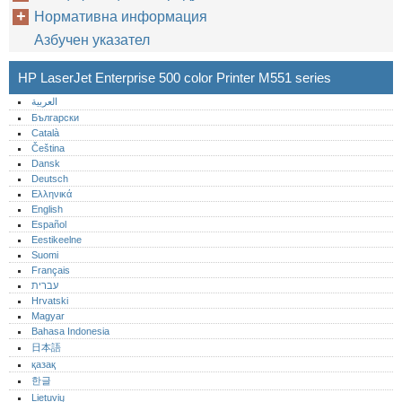
Нормативна информация
Азбучен указател
HP LaserJet Enterprise 500 color Printer M551 series
العربية
Български
Català
Čeština
Dansk
Deutsch
Ελληνικά
English
Español
Eestikeelne
Suomi
Français
עברית
Hrvatski
Magyar
Bahasa Indonesia
日本語
қазақ
한글
Lietuvių