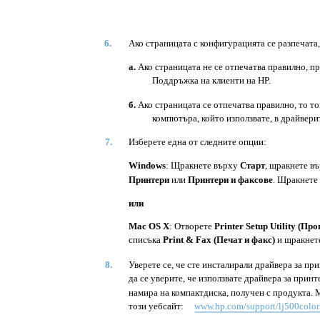
6.
Ако страницата с конфигурацията се разпечата
а.
Ако страницата не се отпечатва правилно, пр
Поддръжка на клиенти на HP.
б.
Ако страницата се отпечатва правилно, то т
компютъра, който използвате, в драйвери
7.
Изберете една от следните опции:
Windows
: Щракнете върху
Старт
, щракнете в
Принтери
или
Принтери и факсове
. Щракнете 
или
Mac OS X
: Отворете
Printer Setup Utility (П
списъка
Print & Fax (Печат и факс)
и щракнете
8.
Уверете се, че сте инсталирали драйвера за при
да се уверите, че използвате драйвера за принт
намира на компактдиска, получен с продукта. М
този уебсайт:
www.hp.com/support/lj500col