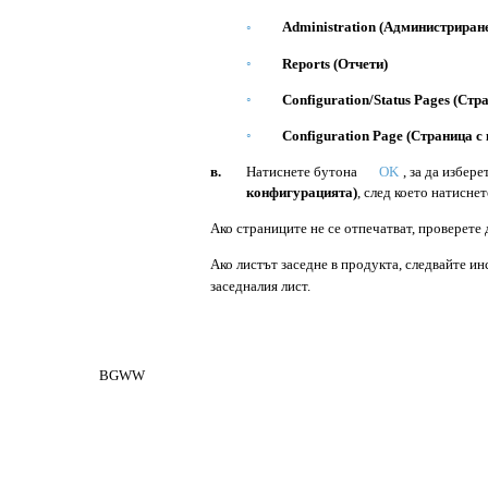
Administration (Администриран
◦
◦
Reports (Отчети)
◦
Configuration/Status Pages (Ст
◦
Configuration Page (Страница с
в.
Натиснете бутона
OK
, за да избере
конфигурацията)
, след което натиснет
Ако страниците не се отпечатват, проверете 
Ако листът заседне в продукта, следвайте ин
заседналия лист.
BGWW