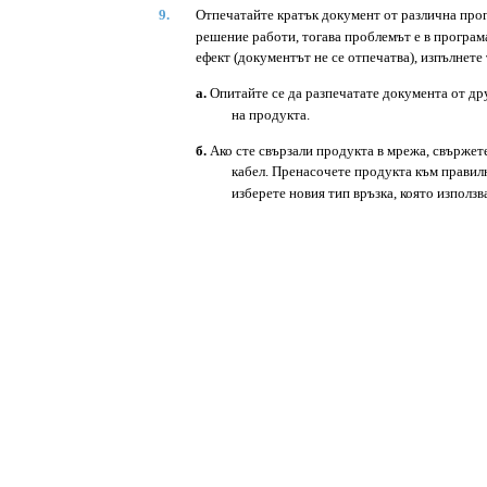
9.
Отпечатайте кратък документ от различна прогр
решение работи, тогава проблемът е в програма
ефект (документът не се отпечатва), изпълнете 
а.
Опитайте се да разпечатате документа от др
на продукта.
б.
Ако сте свързали продукта в мрежа, свърже
кабел. Пренасочете продукта към правил
изберете новия тип връзка, която използв