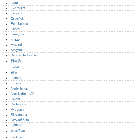
Deutsch
Ελληνικά
English
Español
Eestikeelne
Suomi
Français
עברית
Hrvatski
Magyar
Bahasa Indonesia
日本語
қазақ
한글
Lietuvių
Latviski
Nederlands
Norsk (bokmål)‎
Polski
Português‎
Русский
Slovenčina
Slovenščina
Српски
ภาษาไทย
Türkçe