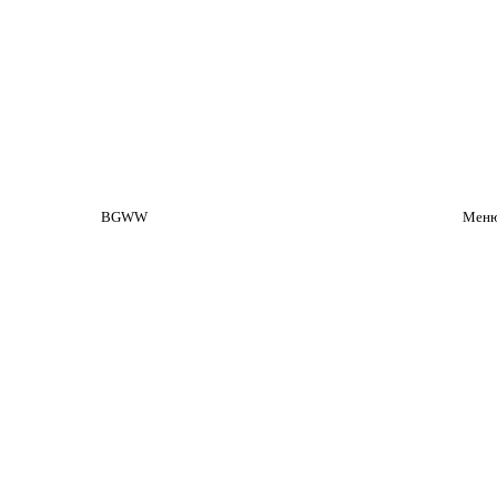
BGWW
Меню