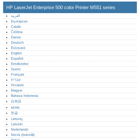
HP LaserJet Enterprise 500 color Printer M551 series
العربية
Български
Català
Čeština
Dansk
Deutsch
Ελληνικά
English
Español
Eestikeelne
Suomi
Français
עברית
Hrvatski
Magyar
Bahasa Indonesia
日本語
қазақ
한글
Lietuvių
Latviski
Nederlands
Norsk (bokmål)‎