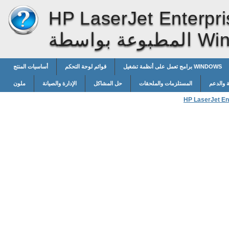
HP LaserJet Enterpri
طة Windows
برامج تعمل على أنظمة تشغيل WINDOWS
قوائم لوحة التحكم
أساسيات المنتج
 والدعم
المستلزمات والملحقات
حل المشاكل
الإدارة والصيانة
ملون
HP LaserJet Ent