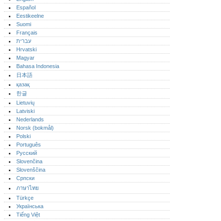
Español
Eestikeelne
Suomi
Français
עברית
Hrvatski
Magyar
Bahasa Indonesia
日本語
қазақ
한글
Lietuvių
Latviski
Nederlands
Norsk (bokmål)‎
Polski
Português‎
Русский
Slovenčina
Slovenščina
Српски
ภาษาไทย
Türkçe
Українська
Tiếng Việt