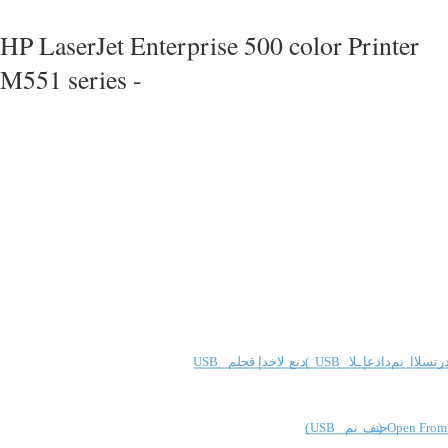
HP LaserJet Enterprise 500 color Printer
M551 series -
رتسلاا
نم
دادعإ
ـلا
USB
(
دنع
لاخدإ
قحلم
USB
Open From
)
حتف
نم
USB
(