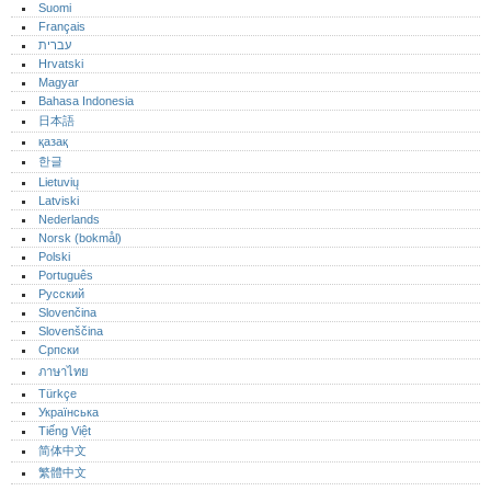
Suomi
Français
עברית
Hrvatski
Magyar
Bahasa Indonesia
日本語
қазақ
한글
Lietuvių
Latviski
Nederlands
Norsk (bokmål)‎
Polski
Português‎
Русский
Slovenčina
Slovenščina
Српски
ภาษาไทย
Türkçe
Українська
Tiếng Việt
简体中文
繁體中文