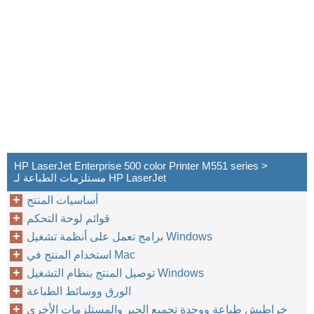
HP LaserJet Enterprise 500 color Printer M551 series >
مستلزمات الطباعة لـ HP LaserJet
أساسيات المنتج
قوائم لوحة التحكم
برامج تعمل على أنظمة تشغيل Windows
استخدام المنتج في Mac
توصيل المنتج بنظام التشغيل Windows
الورق ووسائط الطباعة
خراطيش طباعة ووحدة تجميع الحبر والمستلزمات الأخرى