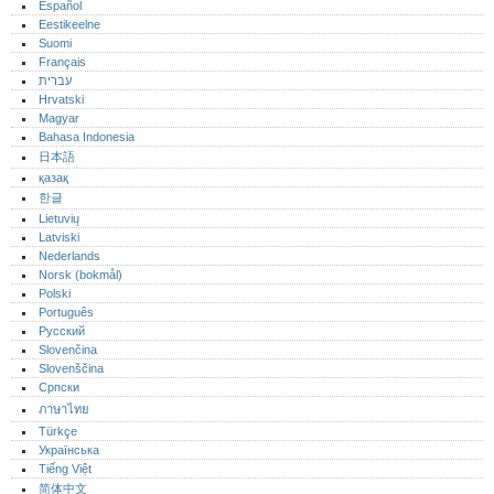
Español
Eestikeelne
Suomi
Français
עברית
Hrvatski
Magyar
Bahasa Indonesia
日本語
қазақ
한글
Lietuvių
Latviski
Nederlands
Norsk (bokmål)‎
Polski
Português‎
Русский
Slovenčina
Slovenščina
Српски
ภาษาไทย
Türkçe
Українська
Tiếng Việt
简体中文