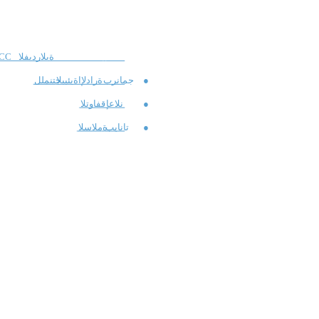
ةيلارديفلا
CC
●
جمانرب
ةرادلإا
ةيئيبلا
جتنملل
●
نلاعإ
قفاوتلا
●
تانايب
ةملاسلا