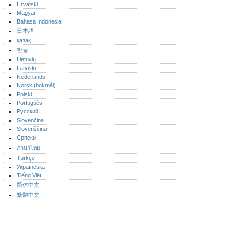
Hrvatski
Magyar
Bahasa Indonesia
日本語
қазақ
한글
Lietuvių
Latviski
Nederlands
Norsk (bokmål)‎
Polski
Português‎
Русский
Slovenčina
Slovenščina
Српски
ภาษาไทย
Türkçe
Українська
Tiếng Việt
简体中文
繁體中文