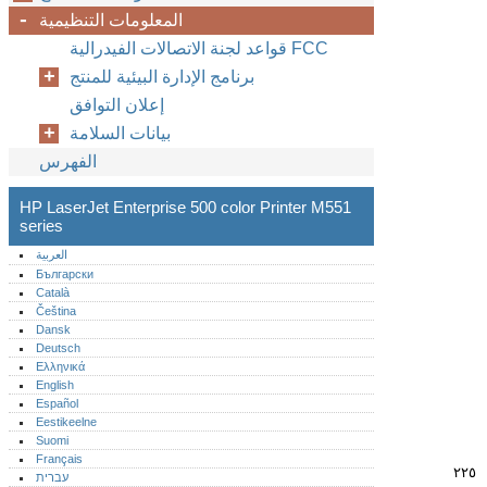
المعلومات التنظيمية
قواعد لجنة الاتصالات الفيدرالية FCC
برنامج الإدارة البيئية للمنتج
إعلان التوافق
بيانات السلامة
الفهرس
HP LaserJet Enterprise 500 color Printer M551
series
العربية
Български
Català
Čeština
Dansk
Deutsch
Ελληνικά
English
Español
Eestikeelne
Suomi
Français
٢٢٥
עברית