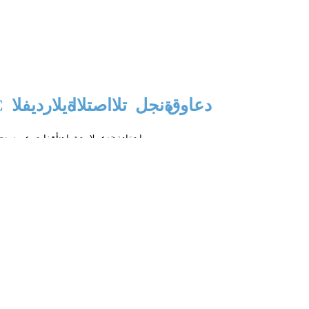
دعاوق
ةنجل
تلااصتلاا
ةيلارديفلا
C
مت
رابتخا
هذھ
ةدعملا
تبثو
اھنأ
ةقفاوتم
عم
دودح