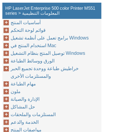
HP LaserJet Enterprise 500 color Printer M551
series > المعلومات التنظيمية
أساسيات المنتج
قوائم لوحة التحكم
برامج تعمل على أنظمة تشغيل Windows
استخدام المنتج في Mac
توصيل المنتج بنظام التشغيل Windows
الورق ووسائط الطباعة
خراطيش طباعة ووحدة تجميع الحبر
والمستلزمات الأخرى
مهام الطباعة
ملون
الإدارة والصيانة
حل المشاكل
المستلزمات والملحقات
الخدمة والدعم
مواصفات المنتج