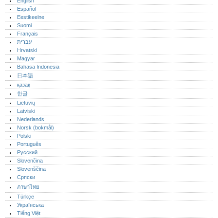
English
Español
Eestikeelne
Suomi
Français
עברית
Hrvatski
Magyar
Bahasa Indonesia
日本語
қазақ
한글
Lietuvių
Latviski
Nederlands
Norsk (bokmål)‎
Polski
Português‎
Русский
Slovenčina
Slovenščina
Српски
ภาษาไทย
Türkçe
Українська
Tiếng Việt