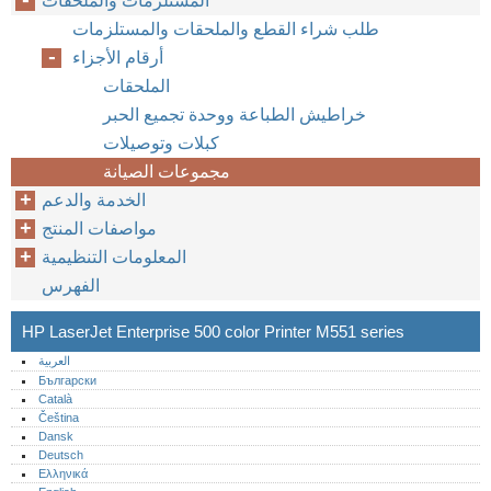
المستلزمات والملحقات
طلب شراء القطع والملحقات والمستلزمات
أرقام الأجزاء
الملحقات
خراطيش الطباعة ووحدة تجميع الحبر
كبلات وتوصيلات
مجموعات الصيانة
الخدمة والدعم
مواصفات المنتج
المعلومات التنظيمية
الفهرس
HP LaserJet Enterprise 500 color Printer M551 series
العربية
Български
Català
Čeština
Dansk
Deutsch
Ελληνικά